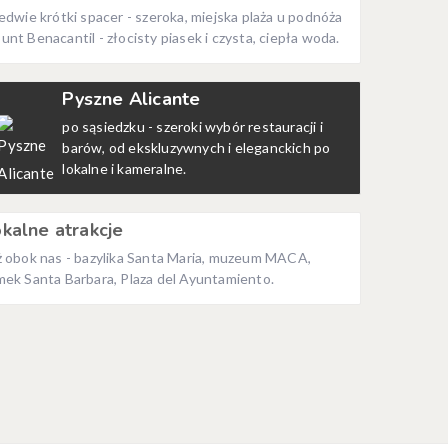
ledwie krótki spacer - szeroka, miejska plaża u podnóża
unt Benacantil - złocisty piasek i czysta, ciepła woda.
Pyszne Alicante
po sąsiedzku - szeroki wybór restauracji i
barów, od ekskluzywnych i eleganckich po
lokalne i kameralne.
kalne atrakcje
ż obok nas - bazylika Santa Maria, muzeum MACA,
mek Santa Barbara, Plaza del Ayuntamiento.