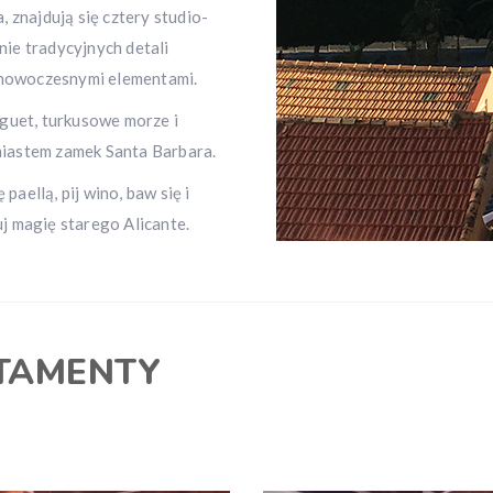
 znajdują się cztery studio-
nie tradycyjnych detali
z nowoczesnymi elementami.
iguet, turkusowe morze i
miastem zamek Santa Barbara.
paellą, pij wino, baw się i
uj magię starego Alicante.
TAMENTY