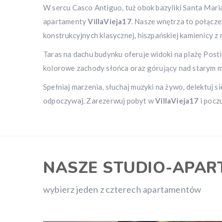
W sercu Casco Antiguo, tuż obok bazyliki Santa Maria,
apartamenty
VillaVieja17
. Nasze wnętrza to połącze
konstrukcyjnych klasycznej, hiszpańskiej kamienicy 
Taras na dachu budynku oferuje widoki na plażę Post
kolorowe zachody słońca oraz górujący nad starym 
Spełniaj marzenia, słuchaj muzyki na żywo, delektuj się 
odpoczywaj. Zarezerwuj pobyt w
VillaVieja17
i pocz
NASZE STUDIO-APAR
wybierz jeden z czterech apartamentów