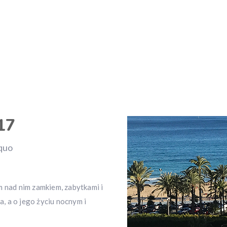
17
quo
m nad nim zamkiem, zabytkami i
, a o jego życiu nocnym i