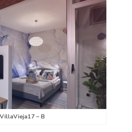
VillaVieja17 – B