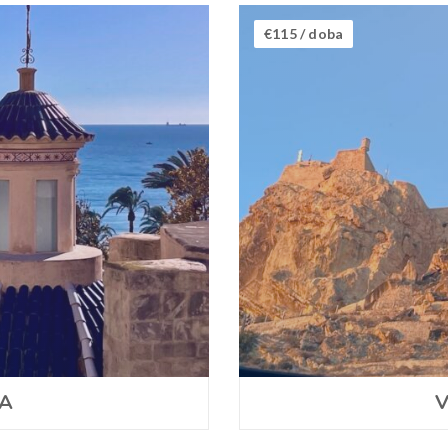
€115
/ doba
EA
V