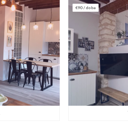
€90
/ doba
A