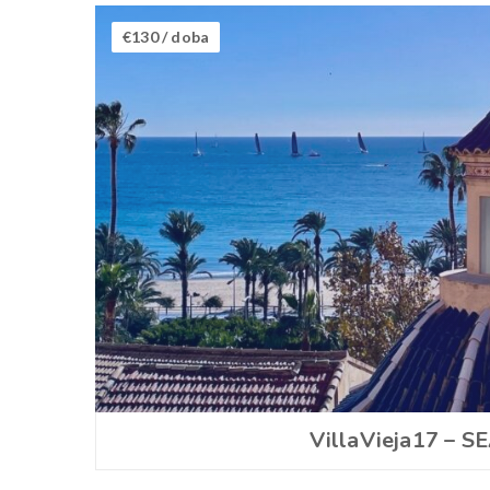
€130
/ doba
VillaVieja17 – S