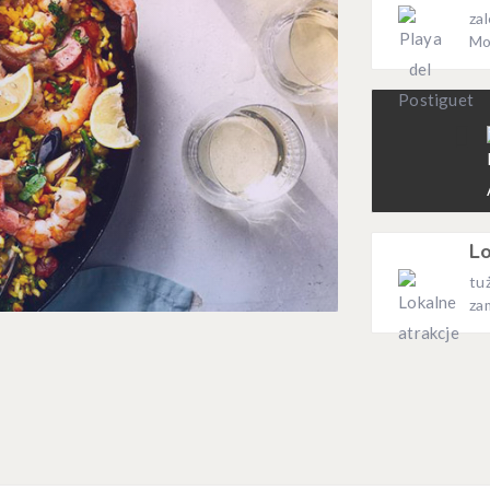
za
Mo
Lo
tu
za